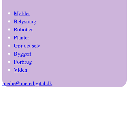
Møbler
Belysning
Robotter
Planter
Gør det selv
Byggeri
Forbrug
Viden
medie@meredigital.dk