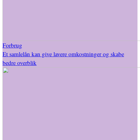
Forbrug
Et samlelån kan give lavere omkostninger og skabe
bedre overblik