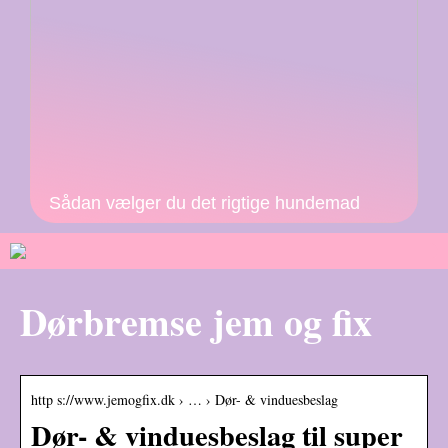
Sådan vælger du det rigtige hundemad
Dørbremse jem og fix
http s://www.jemogfix.dk › … › Dør- & vinduesbeslag
Dør- & vinduesbeslag til super