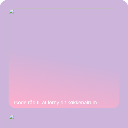
Gode råd til at forny dit køkkenalrum