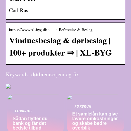
Carl Ras
http s://www.xl-byg.dk › … › Befæstelse & Beslag
Vinduesbeslag & dørbeslag |
100+ produkter ⇒ | XL-BYG
Keywords: dørbremse jem og fix
FORBRUG
FORBRUG
Et samlelån kan give
Sådan flytter du
lavere omkostninger
bank og får det
og skabe bedre
bedste tilbud
overblik