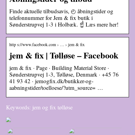
Finde aktuelle tilbudsavis, ◴ åbningstider og
telefonnummer for Jem & fix butik i
Sønderstrupvej 1-3 i Holbæk. ☝ Læs mere her!
http s://www.facebook.com › … › jem & fix
jem & fix | Tølløse – Facebook
jem & fix · Page · Building Material Store ·
Sønderstrupvej 1-3, Tølløse, Denmark · +45 76
41 93 42 · jemogfix.dk/butikker-og-
aabningstider/toelloese/?utm_source= …
Keywords: jem og fix tølløse