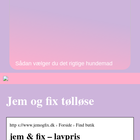
Sådan vælger du det rigtige hundemad
Jem og fix tølløse
http s://www.jemogfix.dk › Forside › Find butik
jem & fix – lavpris