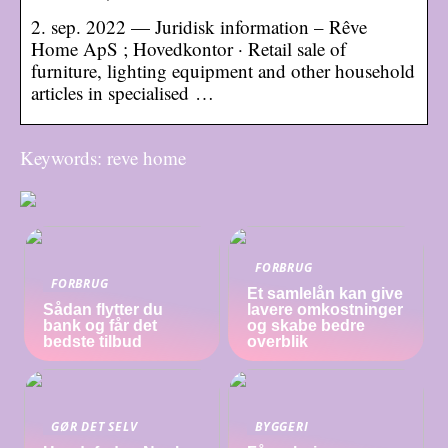
2. sep. 2022 — Juridisk information – Rêve
Home ApS ; Hovedkontor · Retail sale of
furniture, lighting equipment and other household
articles in specialised …
Keywords: reve home
FORBRUG
FORBRUG
Et samlelån kan give
Sådan flytter du
lavere omkostninger
bank og får det
og skabe bedre
bedste tilbud
overblik
GØR DET SELV
BYGGERI