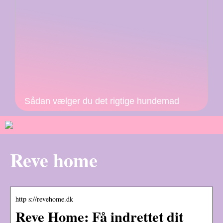
Sådan vælger du det rigtige hundemad
Reve home
http s://revehome.dk
Reve Home: Få indrettet dit