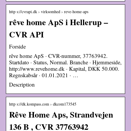
http s://cvrapi.dk › virksomhed › reve-home-aps
rêve home ApS i Hellerup –
CVR API
Forside
rêve home ApS · CVR-nummer, 37763942.
Startdato · Status, Normal. Branche · Hjemmeside,
http://www.revehome.dk · Kapital, DKK 50.000.
Regnskabsår · 01.01.2021 · …
Description
http s://dk.kompass.com › dkcom173545
Rêve Home Aps, Strandvejen
136 B , CVR 37763942