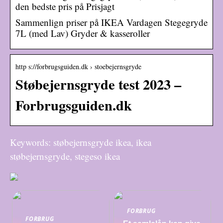
den bedste pris på Prisjagt
Sammenlign priser på IKEA Vardagen Stegegryde
7L (med Lav) Gryder & kasseroller
http s://forbrugsguiden.dk › stoebejernsgryde
Støbejernsgryde test 2023 –
Forbrugsguiden.dk
Keywords: støbejernsgryde ikea, ikea
støbejernsgryde, stegeso ikea
FORBRUG
FORBRUG