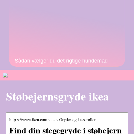
Sådan vælger du det rigtige hundemad
Støbejernsgryde ikea
http s://www.ikea.com › … › Gryder og kasseroller
Find din stegegryde i støbejern