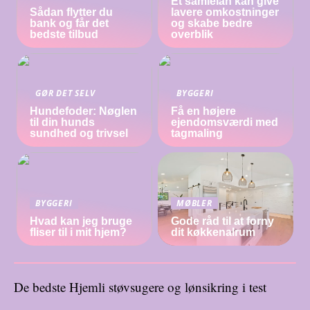
Et samlelån kan give
Sådan flytter du
lavere omkostninger
bank og får det
og skabe bedre
bedste tilbud
overblik
GØR DET SELV
BYGGERI
Hundefoder: Nøglen
Få en højere
til din hunds
ejendomsværdi med
sundhed og trivsel
tagmaling
BYGGERI
MØBLER
Hvad kan jeg bruge
Gode råd til at forny
fliser til i mit hjem?
dit køkkenalrum
De bedste Hjemli støvsugere og lønsikring i test