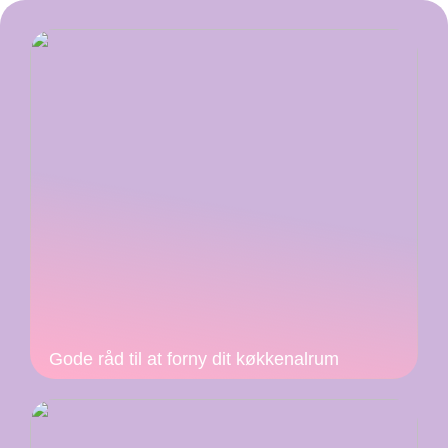
Gode råd til at forny dit køkkenalrum