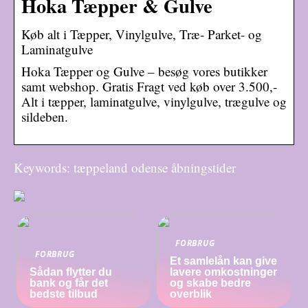
Hoka Tæpper & Gulve
Køb alt i Tæpper, Vinylgulve, Træ- Parket- og
Laminatgulve
Hoka Tæpper og Gulve – besøg vores butikker
samt webshop. Gratis Fragt ved køb over 3.500,-
Alt i tæpper, laminatgulve, vinylgulve, trægulve og
sildeben.
Keywords: tæppeland odense åbningstider
FORBRUG
FORBRUG
Et samlelån kan give
Sådan flytter du
lavere omkostninger
bank og får det
og skabe bedre
bedste tilbud
overblik