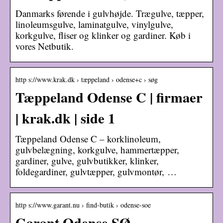
Danmarks førende i gulvhøjde. Trægulve, tæpper,
linoleumsgulve, laminatgulve, vinylgulve,
korkgulve, fliser og klinker og gardiner. Køb i
vores Netbutik.
http s://www.krak.dk › tæppeland › odense+c › søg
Tæppeland Odense C | firmaer
| krak.dk | side 1
Tæppeland Odense C – korklinoleum,
gulvbelægning, korkgulve, hammertæpper,
gardiner, gulve, gulvbutikker, klinker,
foldegardiner, gulvtæpper, gulvmontør, …
http s://www.garant.nu › find-butik › odense-soe
Garant Odense SØ