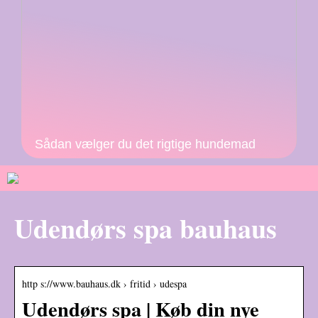
Sådan vælger du det rigtige hundemad
Udendørs spa bauhaus
http s://www.bauhaus.dk › fritid › udespa
Udendørs spa | Køb din nye