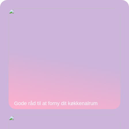
Gode råd til at forny dit køkkenalrum