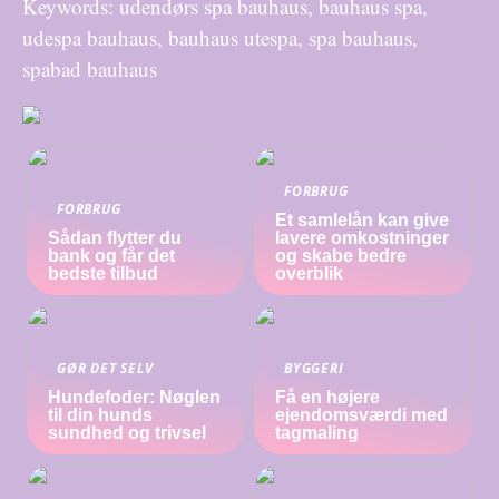
Keywords: udendørs spa bauhaus, bauhaus spa,
udespa bauhaus, bauhaus utespa, spa bauhaus,
spabad bauhaus
FORBRUG
FORBRUG
Et samlelån kan give
Sådan flytter du
lavere omkostninger
bank og får det
og skabe bedre
bedste tilbud
overblik
GØR DET SELV
BYGGERI
Hundefoder: Nøglen
Få en højere
til din hunds
ejendomsværdi med
sundhed og trivsel
tagmaling