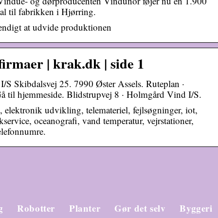
ndue- og dørproducenten Vindunor føjer nu en 1.900
l til fabrikken i Hjørring.
vendigt at udvide produktionen
irmaer | krak.dk | side 1
I/S Skibdalsvej 25. 7990 Øster Assels. Ruteplan ·
 til hjemmeside. Blidstrupvej 8 · Holmgård Vind I/S.
elektronik udvikling, telemateriel, fejlsøgninger, iot,
kservice, oceanografi, vand temperatur, vejrstationer,
telefonnumre.
g
Robotter
Planter
Gør det selv
Byggeri