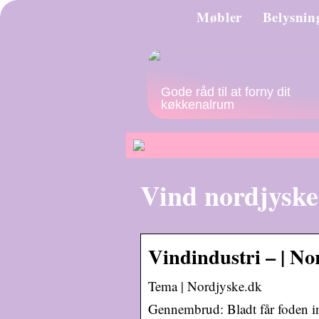
Møbler
Belysnin
Gode råd til at forny dit
køkkenalrum
Vind nordjyske
Vindindustri – | No
Tema | Nordjyske.dk
Gennembrud: Bladt får foden i