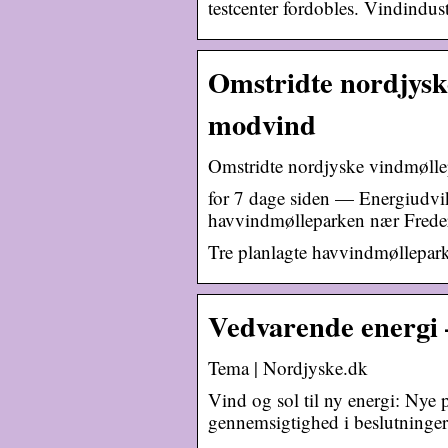
testcenter fordobles. Vindindu
Omstridte nordjysk
modvind
Omstridte nordjyske vindmølle
for 7 dage siden — Energiudvik
havvindmølleparken nær Frederi
Tre planlagte havvindmøllepark
Vedvarende energi 
Tema | Nordjyske.dk
Vind og sol til ny energi: Nye 
gennemsigtighed i beslutning