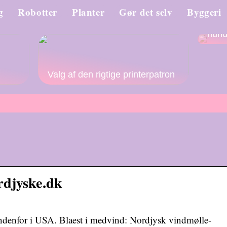
g
Robotter
Planter
Gør det selv
Byggeri
Såda
hun
Valg af den rigtige printerpatron
rdjyske.dk
ndenfor i USA. Blaest i medvind: Nordjysk vindmølle-