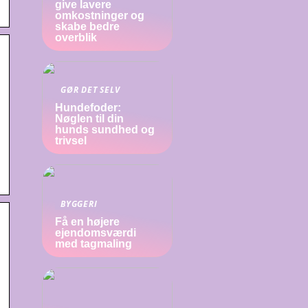
give lavere
omkostninger og
skabe bedre
overblik
GØR DET SELV
Hundefoder:
Nøglen til din
hunds sundhed og
trivsel
BYGGERI
Få en højere
ejendomsværdi
med tagmaling