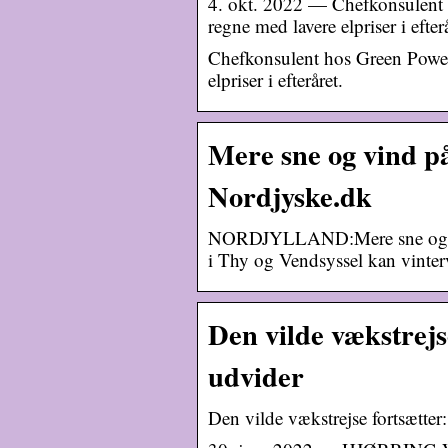
4. okt. 2022 — Chefkonsulent 
regne med lavere elpriser i efterå
Chefkonsulent hos Green Power
elpriser i efteråret.
Mere sne og vind på
Nordjyske.dk
NORDJYLLAND:Mere sne og hår
i Thy og Vendsyssel kan vinterve
Den vilde vækstrejs
udvider
Den vilde vækstrejse fortsætte