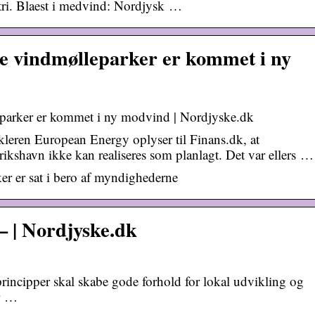
stri. Blaest i medvind: Nordjysk …
e vindmølleparker er kommet i ny
parker er kommet i ny modvind | Nordjyske.dk
leren European Energy oplyser til Finans.dk, at
kshavn ikke kan realiseres som planlagt. Det var ellers …
er er sat i bero af myndighederne
– | Nordjyske.dk
principper skal skabe gode forhold for lokal udvikling og
er …