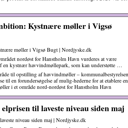
bition: Kystnære møller i Vigsø
stnære møller i Vigsø Bugt | Nordjyske.dk
ådet nordøst for Hanstholm Havn vurderes at være
g af en kystnær havvindmøllepark, som kan understøtte …
mråde til opstilling af havvindmøller – kommunalbestyrelse
se til en forundersøgelse af mulig-hederne for at etablere en
øller i et område nord-nordøst for Hanstholm Havn
elprisen til laveste niveau siden maj
l laveste niveau siden maj | Nordjyske.dk