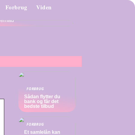
Forbrug
Viden
n vælger du det rigtige
demad
FORBRUG
Sådan flytter du
bank og får det
bedste tilbud
FORBRUG
Et samlelån kan