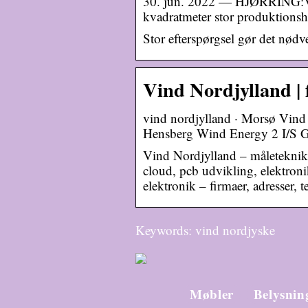
30. jun. 2022 — HJØRRING:Vi
kvadratmeter stor produktionsha
Stor efterspørgsel gør det nød
Vind Nordjylland | f
vind nordjylland · Morsø Vind 
Hensberg Wind Energy 2 I/S Gå
Vind Nordjylland – måleteknik, 
cloud, pcb udvikling, elektroni
elektronik – firmaer, adresser, 
Keywords: vind nordjyske
Møbler
Belysnin